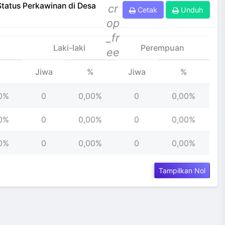
tatus Perkawinan di Desa
cr
Cetak
Unduh
op
_fr
Laki-laki
Perempuan
ee
%
Jiwa
%
Jiwa
%
0%
0
0,00%
0
0,00%
0%
0
0,00%
0
0,00%
0%
0
0,00%
0
0,00%
Tampilkan Nol