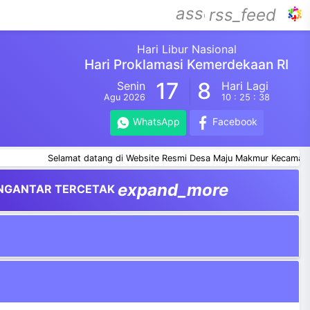
assessment
rss_feed
Hari Libur Nasional
Hari Proklamasi Kemerdekaan RI
17
8
Senin
Hari Lagi
Agu 2026
10 : 25 : 38
WhatsApp
Facebook
Selamat datang di Website Resmi Desa Maju Makmur Kecamatan P
expand_more
NGANTAR TERCETAK