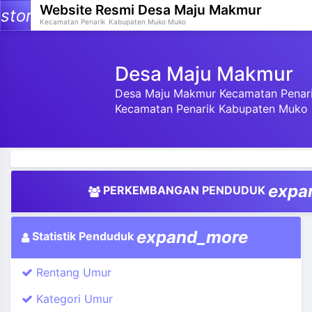
Website Resmi
Desa Maju Makmur
storage
Kecamatan Penarik
Kabupaten Muko Muko
Desa Maju Makmur
Desa Maju Makmur Kecamatan Penari
Kecamatan Penarik Kabupaten Muko 
and_more
and_more
and_more
expa
PERKEMBANGAN PENDUDUK
and_more
and_more
expand_more
Statistik Penduduk
and_more
Rentang Umur
and_more
Kategori Umur