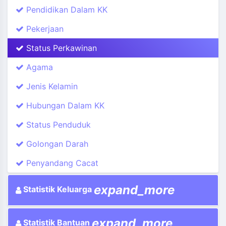
Pendidikan Dalam KK
Pekerjaan
Status Perkawinan
Agama
Jenis Kelamin
Hubungan Dalam KK
Status Penduduk
Golongan Darah
Penyandang Cacat
expand_more
Statistik Keluarga
expand_more
Statistik Bantuan